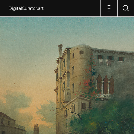
DigitalCurator.art