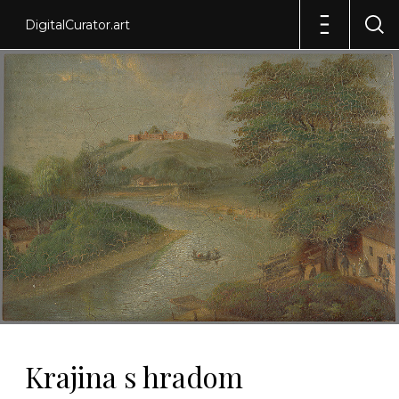
DigitalCurator.art
Krajina s hradom