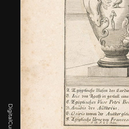
DigitalCurator.art