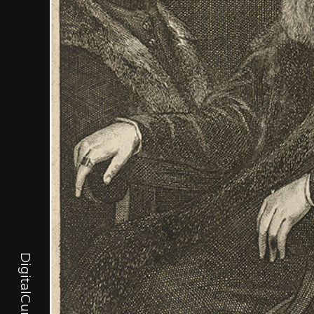
DigitalCurator.art