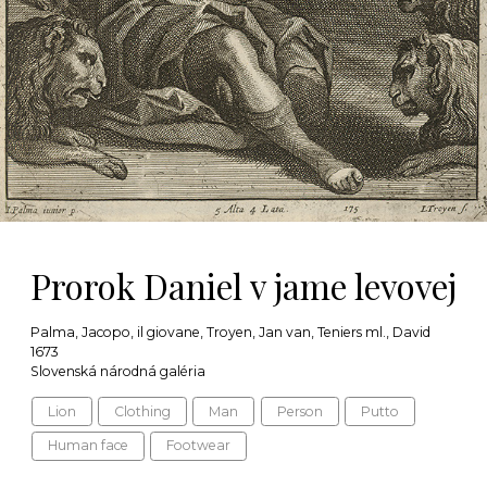
Prorok Daniel v jame levovej
Palma, Jacopo, il giovane, Troyen, Jan van, Teniers ml., David
1673
Slovenská národná galéria
Lion
Clothing
Man
Person
Putto
Human face
Footwear