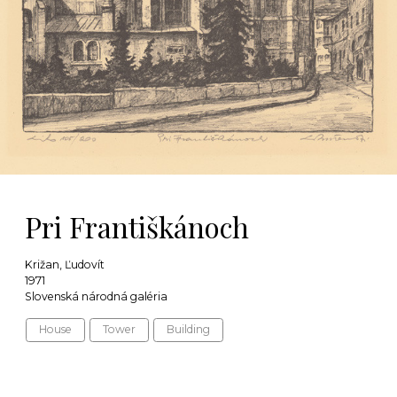
Pri Františkánoch
Križan, Ľudovít
1971
Slovenská národná galéria
House
Tower
Building