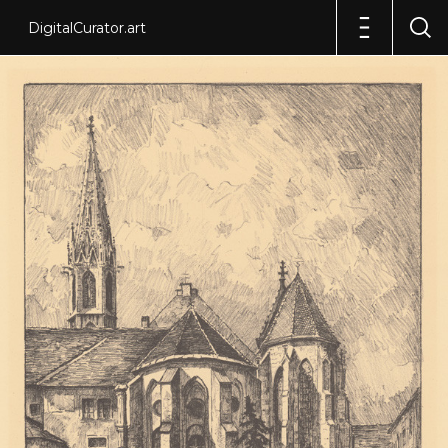
DigitalCurator.art