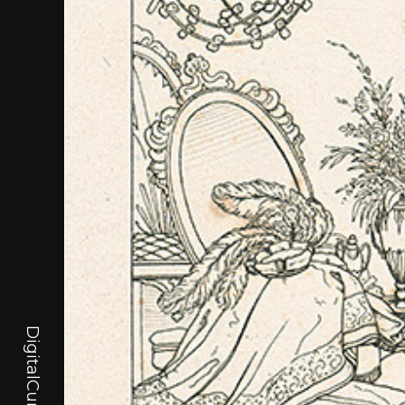
DigitalCurator.art