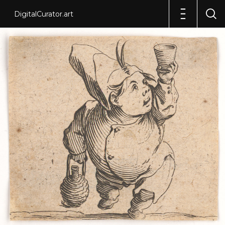
DigitalCurator.art