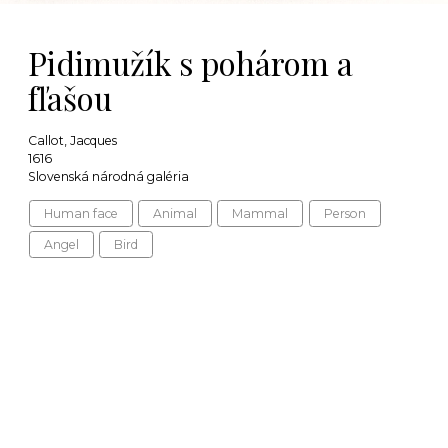
Pidimužík s pohárom a
fľašou
Callot, Jacques
1616
Slovenská národná galéria
Human face
Animal
Mammal
Person
Angel
Bird