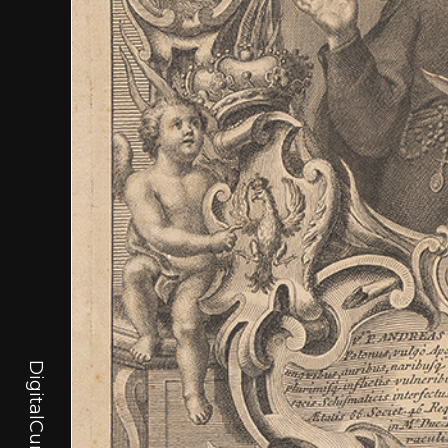
DigitalCurator.art