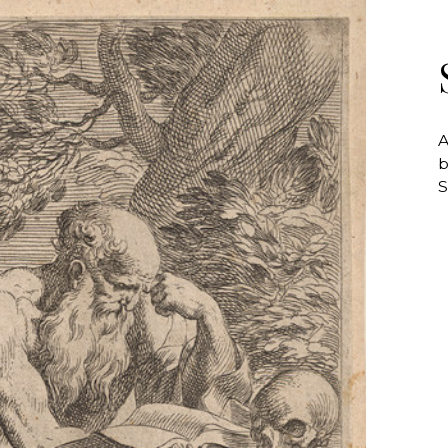
A
b
S