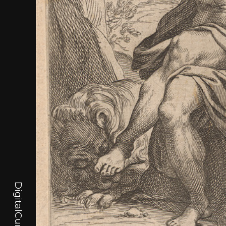
DigitalCurator.art