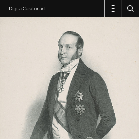
DigitalCurator.art