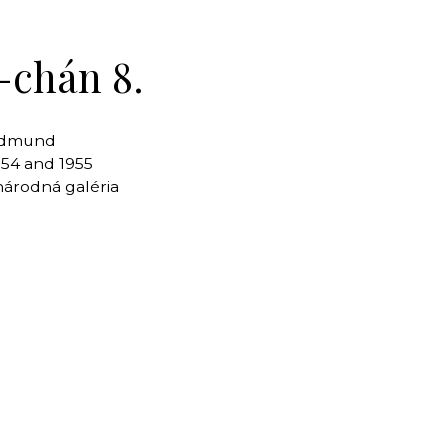
-chán 8.
 Edmund
54 and 1955
národná galéria