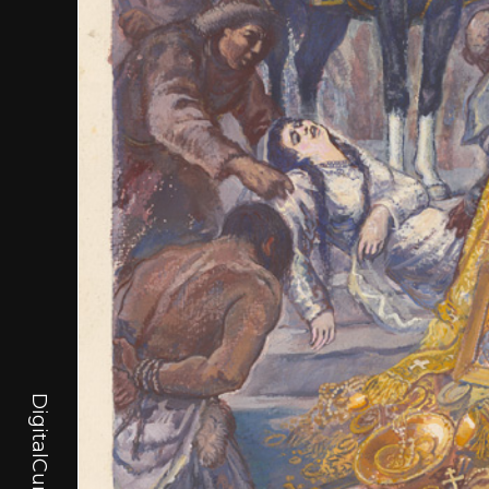
DigitalCurator.art