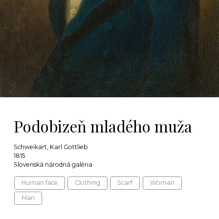
Podobizeň mladého muža
Schweikart, Karl Gottlieb
1815
Slovenská národná galéria
Human face
Clothing
Scarf
Woman
Man