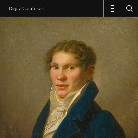
DigitalCurator.art