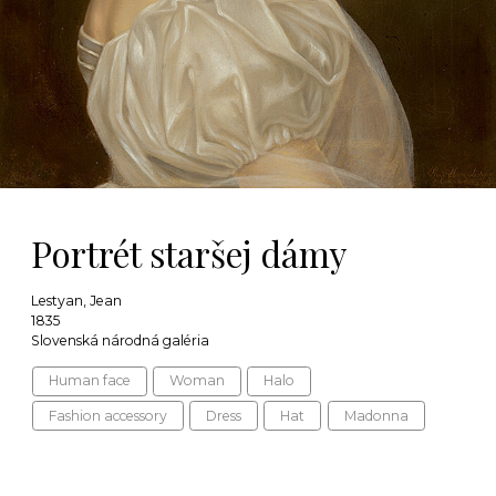
Portrét staršej dámy
Lestyan, Jean
1835
Slovenská národná galéria
Human face
Woman
Halo
Fashion accessory
Dress
Hat
Madonna