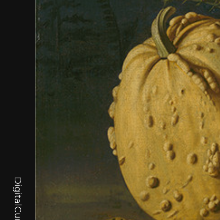
DigitalCurator.art