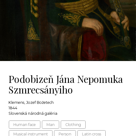
Podobizeň Jána Nepomuka
Szmrecsányiho
Klemens, Jozef Božetech
1844
Slovenská národná galéria
Human face
Man
Clothing
Musical instrument
Person
Latin cross