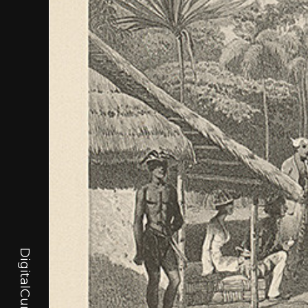
DigitalCurator.art