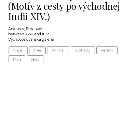
(Motív z cesty po východnej
Indii XIV.)
Andrássy, Emanuel
between 1850 and 1853
Východoslovenská galéria
Angel
Tree
Animal
Clothing
Person
Man
Halo