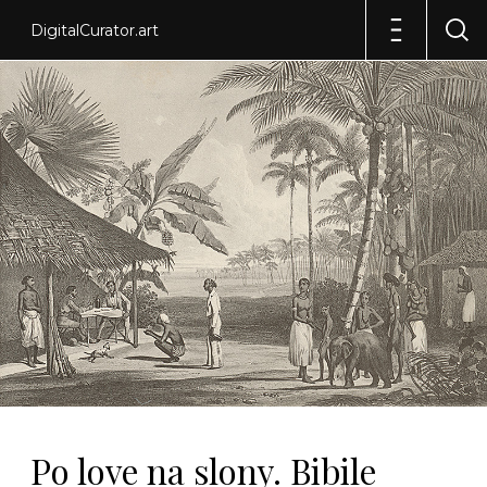
DigitalCurator.art
Po love na slony. Bibile