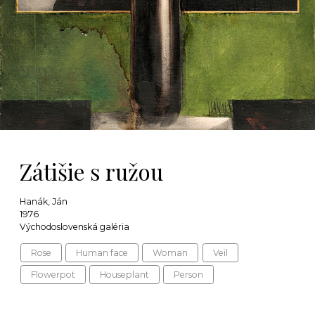
Zátišie s ružou
Hanák, Ján
1976
Východoslovenská galéria
Rose
Human face
Woman
Veil
Flowerpot
Houseplant
Person